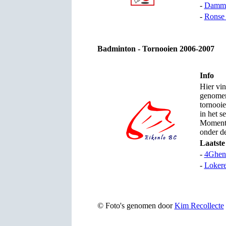
-
Damme
-
Ronse
Badminton - Tornooien 2006-2007
Info
Hier vin
genomen
tornooi
in het s
Momente
onder d
Laatste
-
4Ghen
-
Lokere
© Foto's genomen door
Kim Recollecte