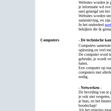
Websites worden je p
je informatie wil ove
snel geneigd om het o
Websites worden stee
samenleving, en zijn
In het onderdeel
port
bekijken die ik gema
Computers
- De technische kan
Cumputers samenstel
oplossing en veel me
De computer word te
gebruikt, je wordt ve
halen.
Een computer op maa
computers met allerlei
nodig.
- Netwerken -
De beveiling van je
je ook niet vergeten
je huis, en het binne
boodschap!
Als het enigzins moge